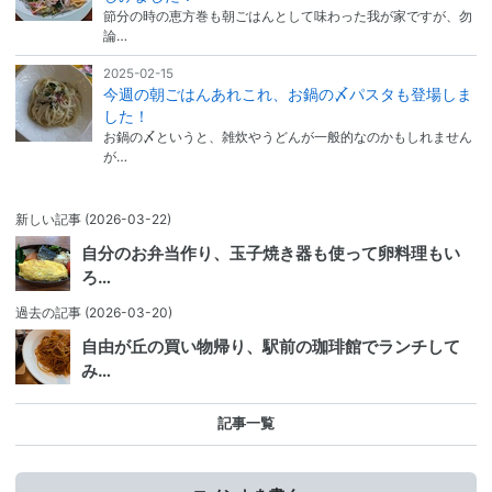
節分の時の恵方巻も朝ごはんとして味わった我が家ですが、勿
論…
2025-02-15
今週の朝ごはんあれこれ、お鍋の〆パスタも登場しま
した！
お鍋の〆というと、雑炊やうどんが一般的なのかもしれません
が…
新しい記事
(2026-03-22)
自分のお弁当作り、玉子焼き器も使って卵料理もい
ろ…
過去の記事
(2026-03-20)
自由が丘の買い物帰り、駅前の珈琲館でランチして
み…
記事一覧