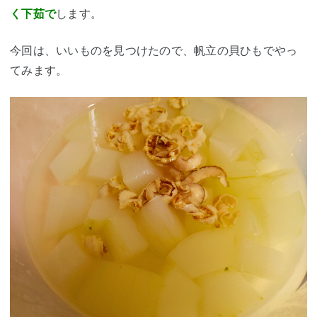
く下茹で
します。
今回は、いいものを見つけたので、
帆立の貝ひもでやっ
てみます
。