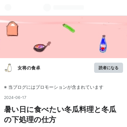
女将の食卓
読者になる
※ 当ブログにはプロモーションが含まれています
2024
-
06
-
17
暑い日に食べたい冬瓜料理と冬瓜
の下処理の仕方