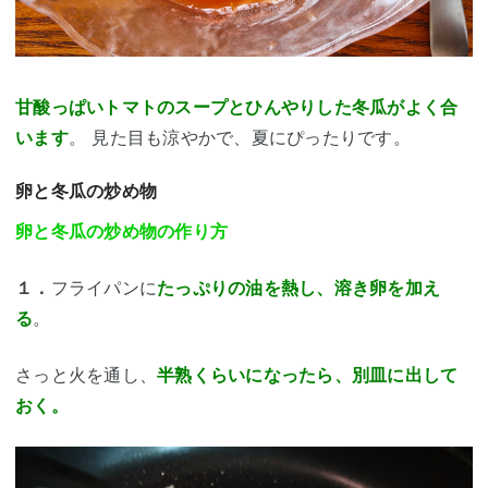
甘酸っぱいトマトのスープとひんやりした冬瓜がよく合
います
。
見た目も涼やかで、夏にぴったり
です。
卵と冬瓜の炒め物
卵と冬瓜の炒め物の作り方
１．
フライパンに
たっぷりの油を熱し、溶き卵を加え
る
。
さっと火を通し、
半熟くらいになったら、別皿に出して
おく。