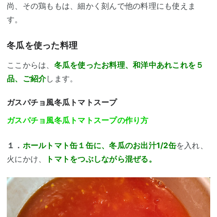
尚、その
鶏ももは、細かく刻んで他の料理にも使えま
す。
冬瓜を使った料理
ここからは、
冬瓜を使ったお料理、和洋中あれこれを５
品、ご紹介
します。
ガスパチョ風冬瓜トマトスープ
ガスパチョ風冬瓜トマトスープの作り方
１．
ホールトマト缶１缶に、冬瓜のお出汁1/2缶
を入れ、
火にかけ、
トマトをつぶしながら混ぜる。